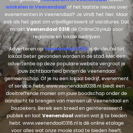
winkelen in Veenendaal
of het laatste nieuws over
evenementen in Veenendaal? Je vindt het hier. Maar
ook als het gaat om vrijwilligerswerk of vacatures. Dat
maakt
Veenendaal 0318
dé OnlineCityHub voor
regionale en lokale bedrijven.
Adverteren op
Veenendaal 0318
is de sleutel tot
lokaal beter gevonden worden in de stad. Met een
advertentie op deze populaire website vergroot je
jouw zichtbaarheid binnen de Veenendaal
gemeenschap. Of je nu een lokaal bedrijf, evenement
of service hebt, www.veenendaal0318.nl biedt een
doeltreffende manier om jouw boodschap onder de
aandacht te brengen van mensen uit Veenendaal en
bezoekers. Bereik een breed en geïnteresseerd
publiek en laat
Veenendaal
weten wat jij te bieden
hebt. www.veenendaal0318.nl is dé online etalage
voor alles wat onze mooie stad te bieden heeft.