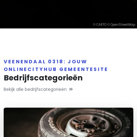
©
CARTO
©
OpenStreetMap
VEENENDAAL 0318: JOUW
ONLINECITYHUB GEMEENTESITE
Bedrijfscategorieën
Bekijk alle bedrijfscategorieën