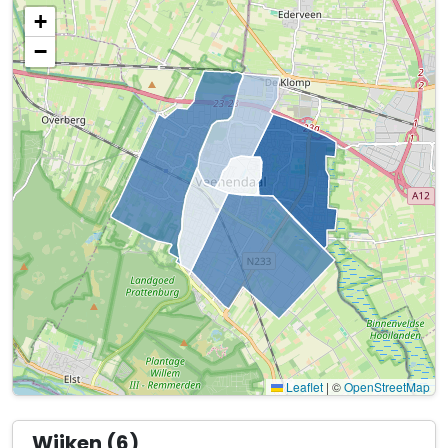
+
−
Leaflet
|
©
OpenStreetMap
Wijken (6)