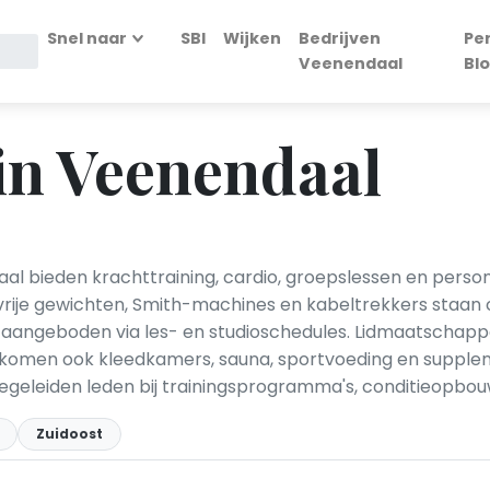
Snel naar
SBI
Wijken
Bedrijven
Pe
Veenendaal
Bl
in Veenendaal
al bieden krachttraining, cardio, groepslessen en person
rije gewichten, Smith-machines en kabeltrekkers staan cen
n aangeboden via les- en studioschedules. Lidmaatschap
komen ook kleedkamers, sauna, sportvoeding en supplem
geleiden leden bij trainingsprogramma's, conditieopbo
Zuidoost