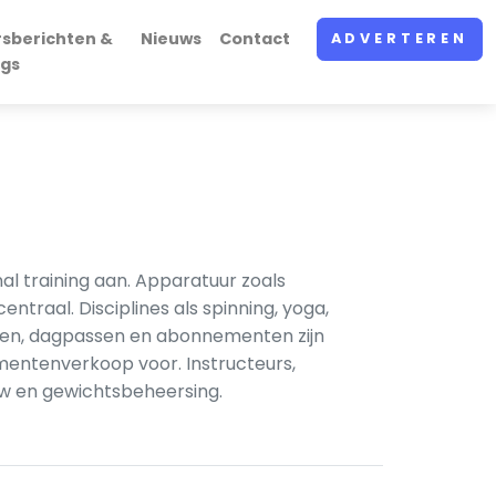
rsberichten &
Nieuws
Contact
ADVERTEREN
ogs
al training aan. Apparatuur zoals
traal. Disciplines als spinning, yoga,
pen, dagpassen en abonnementen zijn
entenverkoop voor. Instructeurs,
uw en gewichtsbeheersing.