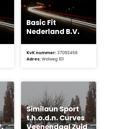
Basic Fit
Nederland B.V.
KvK nummer:
37092459
Adres:
Wolweg 101
Similaun Sport
t.h.o.d.n. Curves
.
Veenendaal Zuid