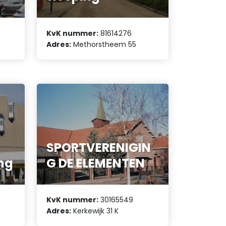
KvK nummer:
81614276
Adres:
Methorstheem 55
SPORTVERENIGIN
ing
G DE ELEMENTEN
KvK nummer:
30165549
Adres:
Kerkewijk 31 K