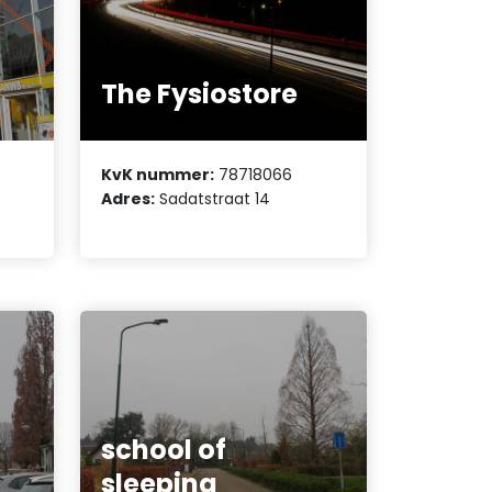
The Fysiostore
KvK nummer:
78718066
Adres:
Sadatstraat 14
school of
sleeping