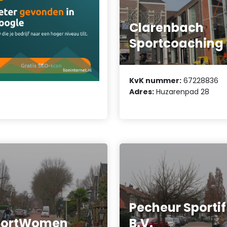
Clarenbach
Sportcoaching
KvK nummer:
67228836
Adres:
Huzarenpad 28
Pecheur Sportif
portWomen
B.V.