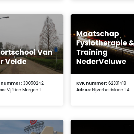
Maatschap
Fysiotherapie 
ortschool Van
Training
r Velde
NederVeluwe
 nummer:
30058242
KvK nummer:
62331418
es:
Vijftien Morgen 1
Adres:
Nijverheidslaan 1 A