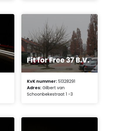
&
Fit for Free 37 B.V.
KvK nummer:
51328291
Adres:
Gilbert van
Schoonbekestraat 1 -3