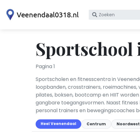
Zoek
op
bedrijfsnaam
of
Sportschool 
KvK
nummer
Pagina 1
Sportscholen en fitnesscentra in Veenenda
loopbanden, crosstrainers, roeimachines, v
pilates, boksen, bootcamp en HIIT worde
gangbare toegangsvormen. Naast fitness 
personal trainers en bewegingscoaches be
Heel Veenendaal
Centrum
Noordwest