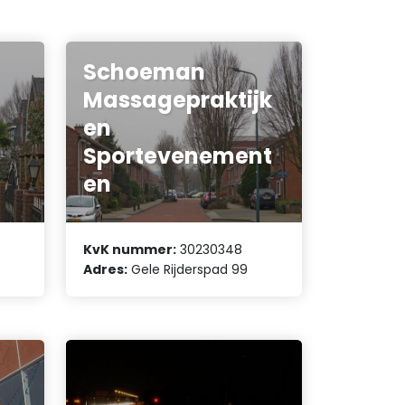
Schoeman
Massagepraktijk
en
Sportevenement
en
KvK nummer:
30230348
Adres:
Gele Rijderspad 99