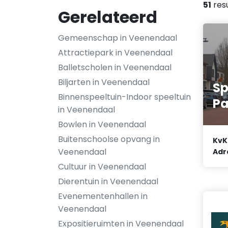
51
res
Gerelateerd
Gemeenschap in Veenendaal
Attractiepark in Veenendaal
Balletscholen in Veenendaal
Biljarten in Veenendaal
Sp
Binnenspeeltuin-Indoor speeltuin
Pa
in Veenendaal
Bowlen in Veenendaal
Buitenschoolse opvang in
KvK
Veenendaal
Adr
Cultuur in Veenendaal
Dierentuin in Veenendaal
Evenementenhallen in
Veenendaal
Expositieruimten in Veenendaal