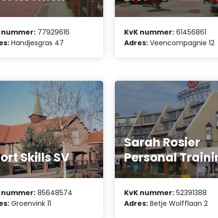
 nummer:
77929616
KvK nummer:
61456861
es:
Handjesgras 47
Adres:
Veencompagnie 12
Sarah Rosier
ort Skills SV
Personal Train
 nummer:
85648574
KvK nummer:
52391388
es:
Groenvink 11
Adres:
Betje Wolfflaan 2