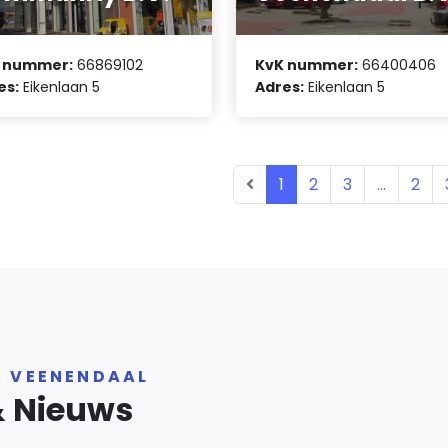
 nummer:
66869102
KvK nummer:
66400406
es:
Eikenlaan 5
Adres:
Eikenlaan 5
1
2
3
...
2
R VEENENDAAL
& Nieuws