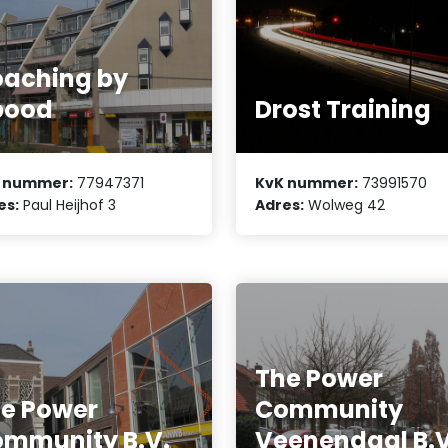
aching by
bood
Drost Training
 nummer:
77947371
KvK nummer:
73991570
es:
Paul Heijhof 3
Adres:
Wolweg 42
The Power
e Power
Community
mmunity B.V.
Veenendaal B.V