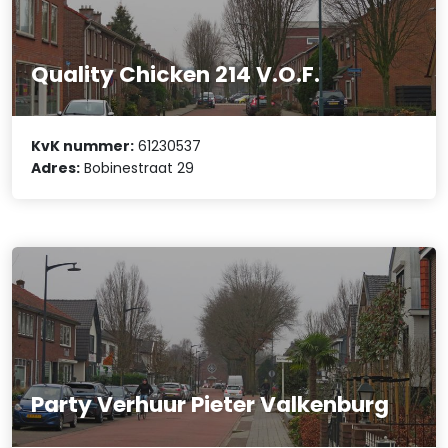
Quality Chicken 214 V.O.F.
KvK nummer:
61230537
Adres:
Bobinestraat 29
Party Verhuur Pieter Valkenburg