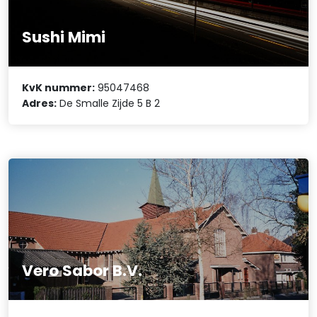
Sushi Mimi
KvK nummer:
95047468
Adres:
De Smalle Zijde 5 B 2
Vero Sabor B.V.