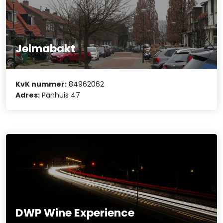
Jelmabakt
KvK nummer:
84962062
Adres:
Panhuis 47
DWP Wine Experience