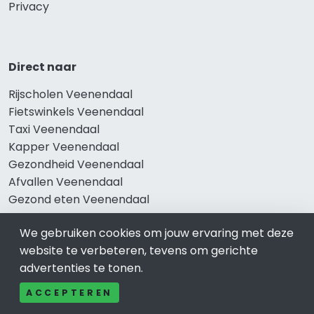
Privacy
Direct naar
Rijscholen Veenendaal
Fietswinkels Veenendaal
Taxi Veenendaal
Kapper Veenendaal
Gezondheid Veenendaal
Afvallen Veenendaal
Gezond eten Veenendaal
We gebruiken cookies om jouw ervaring met deze
website te verbeteren, tevens om gerichte
Bekend in Veenendaal
advertenties te tonen.
Restaurants Veenendaal
ACCEPTEREN
Catering Veenendaal