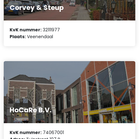
Corvey & Steup
KvK nummer:
32111977
Plaats:
Veenendaal
HoCaRe B.V.
KvK nummer:
74067001