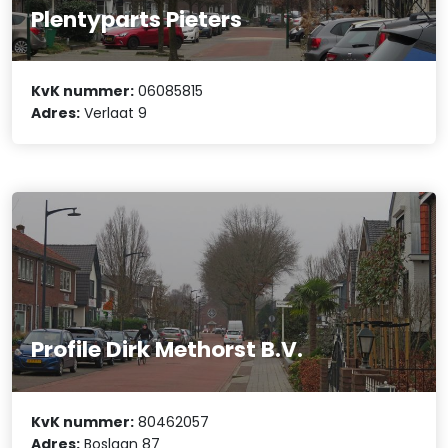
Plentyparts Pieters
KvK nummer:
06085815
Adres:
Verlaat 9
Profile Dirk Methorst B.V.
KvK nummer:
80462057
Adres:
Boslaan 87