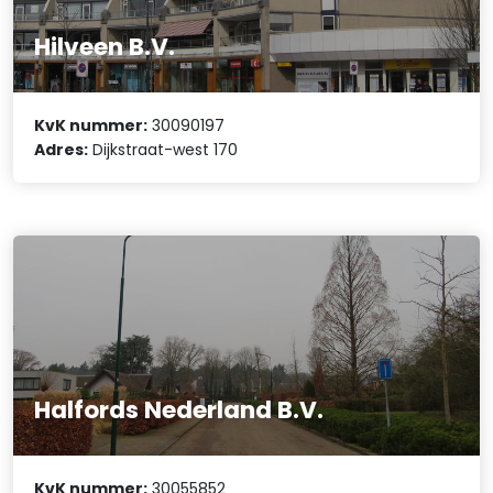
Hilveen B.V.
KvK nummer:
30090197
Adres:
Dijkstraat-west 170
Halfords Nederland B.V.
KvK nummer:
30055852