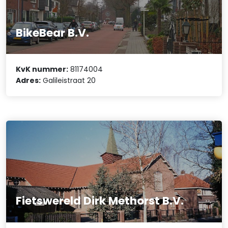
BikeBear B.V.
KvK nummer:
81174004
Adres:
Galileistraat 20
Fietswereld Dirk Methorst B.V.