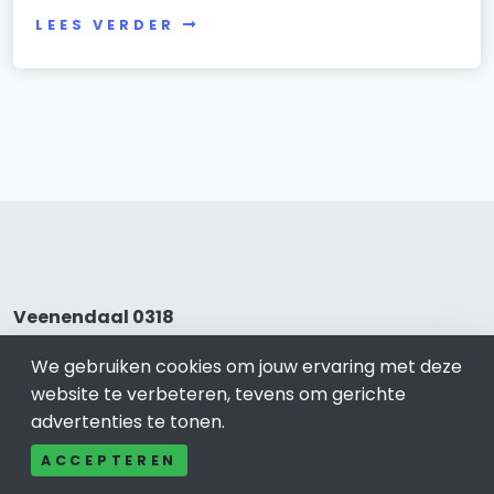
LEES VERDER
Veenendaal 0318
Bel ons: 085-04 10 177
We gebruiken cookies om jouw ervaring met deze
Contact
website te verbeteren, tevens om gerichte
Adverteren
advertenties te tonen.
Over ons
ACCEPTEREN
Cookieverklaring