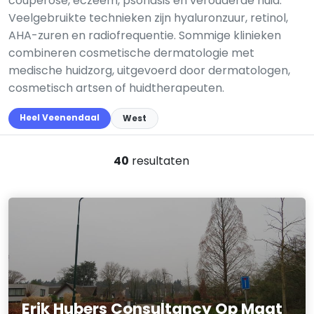
couperose, eczeem, psoriasis en verouderde huid.
Veelgebruikte technieken zijn hyaluronzuur, retinol,
AHA-zuren en radiofrequentie. Sommige klinieken
combineren cosmetische dermatologie met
medische huidzorg, uitgevoerd door dermatologen,
cosmetisch artsen of huidtherapeuten.
Heel Veenendaal
West
40
resultaten
Erik Hubers Consultancy Op Maat