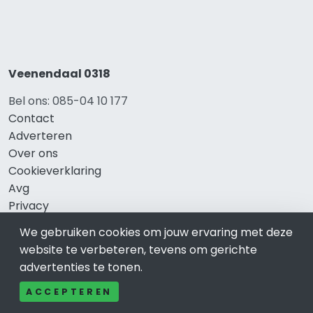
Veenendaal 0318
Bel ons: 085-04 10 177
Contact
Adverteren
Over ons
Cookieverklaring
Avg
Privacy
We gebruiken cookies om jouw ervaring met deze
website te verbeteren, tevens om gerichte
Direct naar
advertenties te tonen.
Rijscholen Veenendaal
ACCEPTEREN
Fietswinkels Veenendaal