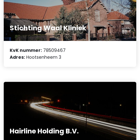
Stichting Waal Kliniek
KvK nummer:
78509467
Adres:
Hootsenheem 3
Hairline Holding B.V.