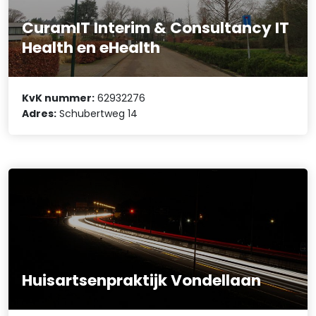
CuramIT Interim & Consultancy IT
Health en eHealth
KvK nummer:
62932276
Adres:
Schubertweg 14
Huisartsenpraktijk Vondellaan