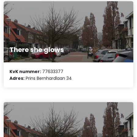
There she glows
KvK nummer:
77633377
Adres:
Prins Bernhardlaan 34