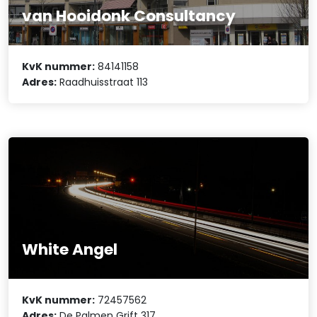
van Hooidonk Consultancy
KvK nummer:
84141158
Adres:
Raadhuisstraat 113
White Angel
KvK nummer:
72457562
Adres:
De Palmen Grift 317