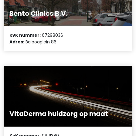
Bento Clinics B.V.
KvK nummer:
67298036
Adres:
Balboaplein 86
VitaDerma huidzorg op maat
KvK nummer:
09111380