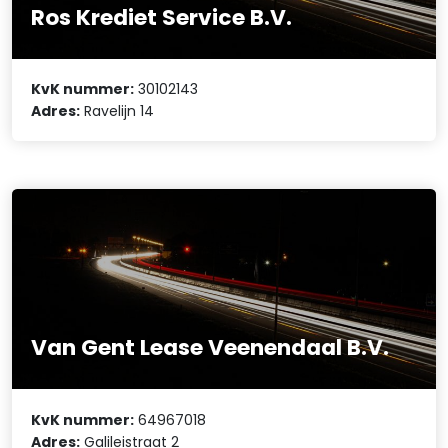
Ros Krediet Service B.V.
KvK nummer:
30102143
Adres:
Ravelijn 14
Van Gent Lease Veenendaal B.V.
KvK nummer:
64967018
Adres:
Galileistraat 2