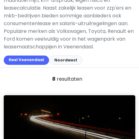
maandtermijn, km-afspraak, eigen risico en
leasecalculatie. Naast zakelijk leasen voor zzp'ers en
mkb-bedrijven bieden sommige aanbieders ook
consumentenlease en salaris-uitruilregelingen aan.
Populaire merken als Volkswagen, Toyota, Renault en
Ford komen veelvuldig voor in het wagenpark van
leasemaatschappijen in Veenendaal.
Heel Veenendaal
Noordwest
8
resultaten