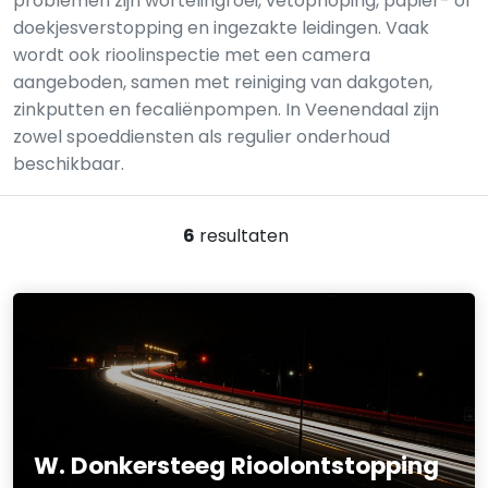
problemen zijn wortelingroei, vetophoping, papier- of
doekjesverstopping en ingezakte leidingen. Vaak
wordt ook rioolinspectie met een camera
aangeboden, samen met reiniging van dakgoten,
zinkputten en fecaliënpompen. In Veenendaal zijn
zowel spoeddiensten als regulier onderhoud
beschikbaar.
6
resultaten
W. Donkersteeg Rioolontstopping