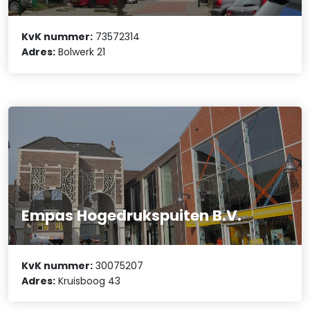
KvK nummer:
73572314
Adres:
Bolwerk 21
Empas Hogedrukspuiten B.V.
KvK nummer:
30075207
Adres:
Kruisboog 43