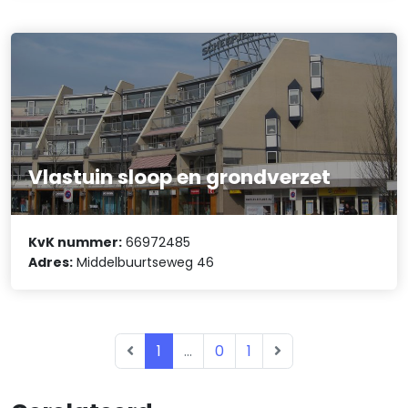
Vlastuin sloop en grondverzet
KvK nummer:
66972485
Adres:
Middelbuurtseweg 46
1
...
0
1