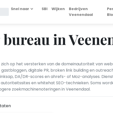
Snel naar
SBI
Wijken
Bedrijven
Pe
Veenendaal
Bl
 bureau in Veene
n zich op het versterken van de domeinautoriteit van webs
als gastbloggen, digitale PR, broken link building en out
s, linksap, DA/DR-scores en ahrefs- of Moz-analyses. Dien
autoriteitssites en whitehat SEO-technieken. Soms worde
hogere zoekmachinenoteringen in Veenendaal.
taten