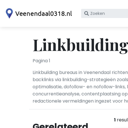
Zoek
op
bedrijfsnaam
of
Linkbuilding
KvK
nummer
Pagina 1
Linkbuilding bureaus in Veenendaal richte
backlinks via linkbuilding-strategieën zo
optimalisatie, dofollow- en nofollow-link
concurrentieanalyse, contentplaatsing op 
redactionele vermeldingen ingezet voor 
1
resul
Gerelateerd