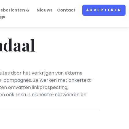
rsberichten &
Nieuws
Contact
ADVERTEREN
ogs
ndaal
ites door het verkrijgen van externe
reach-campagnes. Ze werken met ankertext-
sten omvatten linkprospecting,
n ook linkruil, nichesite-netwerken en