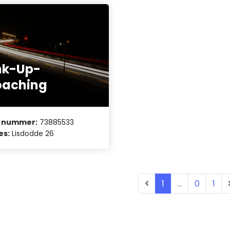
nk-Up-
oaching
 nummer:
73885533
es:
Lisdodde 26
1
...
0
1