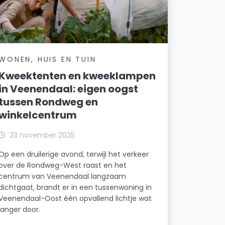
WONEN, HUIS EN TUIN
Kweektenten en kweeklampen
in Veenendaal: eigen oogst
tussen Rondweg en
winkelcentrum
23 november 2025
Op een druilerige avond, terwijl het verkeer
over de Rondweg-West raast en het
centrum van Veenendaal langzaam
dichtgaat, brandt er in een tussenwoning in
Veenendaal-Oost één opvallend lichtje wat
langer door.