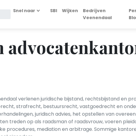
Snel naar
SBI
Wijken
Bedrijven
Pe
Veenendaal
Bl
n advocatenkanto
daal verlenen juridische bijstand, rechtsbijstand en p
erecht, strafrecht, bestuursrecht, vastgoedrecht en ond
rhandelingen, juridisch advies, het opstellen van overe
aten treden op als raadsman of raadsvrouw, voeren pleid
jke procedures, mediation en arbitrage. Sommige kantoren