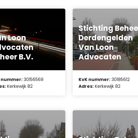
Stichting Behee
n Loon
Derdengelden
dvocaten
Van Loon
heer B.V.
Advocaten
 nummer:
30156569
KvK nummer:
30185612
es:
Kerkewijk 82
Adres:
Kerkewijk 82