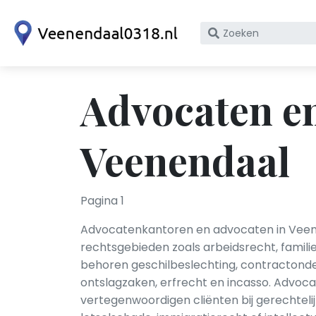
Zoek
op
bedrijfsnaam
of
Advocaten e
KvK
nummer
Veenendaal
Pagina 1
Advocatenkantoren en advocaten in Veenen
rechtsgebieden zoals arbeidsrecht, famili
behoren geschilbeslechting, contractonde
ontslagzaken, erfrecht en incasso. Advoc
vertegenwoordigen cliënten bij gerechteli