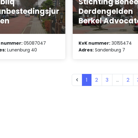
bliq
Stichting Behee
nbestedingsjur
Derdengelden
ten
Berkel Advocat
 nummer:
05087047
KvK nummer:
30155474
es:
Lunenburg 40
Adres:
Sandenburg 7
1
2
3
...
2