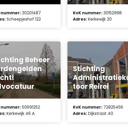
 nummer:
30201487
KvK nummer:
30152998
es:
Scheepjeshof 122
Adres:
Kerkewijk 20
ichting Beheer
rdengelden
Stichting
cht!
Administratiek
dvocatuur
toor Reirei
 nummer:
50691252
KvK nummer:
72825456
es:
Kerkewijk 46 A
Adres:
Dijkstraat 40