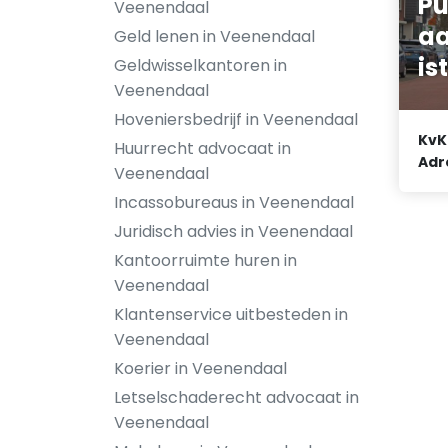
Pu
Veenendaal
aa
Geld lenen in Veenendaal
is
Geldwisselkantoren in
Veenendaal
Hoveniersbedrijf in Veenendaal
KvK
Huurrecht advocaat in
Adr
Veenendaal
Incassobureaus in Veenendaal
Juridisch advies in Veenendaal
Kantoorruimte huren in
Veenendaal
Klantenservice uitbesteden in
Veenendaal
Koerier in Veenendaal
Letselschaderecht advocaat in
Veenendaal