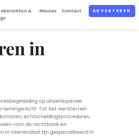
rsberichten &
Nieuws
Contact
ADVERTEREN
ogs
ren in
rocesbegeleiding op uiteenlopende
ernemingsrecht. Tot het werkterrein
enkomsten, echtscheidingsprocedures,
ooien voor de rechtbank en
 in Veenendaal zijn gespecialiseerd in