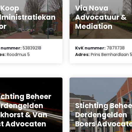
aKoop
Via Nova
ministratiekan
Advocatuur &
or
Mediation
 nummer:
53839218
KvK nummer:
78711738
es:
Roodmus 5
Adres:
Prins Bernhardlaan 
ichting Beheer
rdengelden
Stichting Behee
khorst & Van
Derdengelden
st Advocaten
Boers Advocat