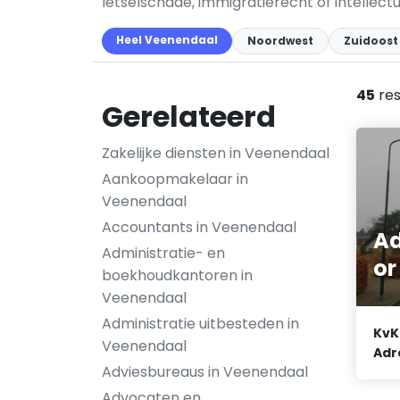
letselschade, immigratierecht of intellect
Heel Veenendaal
Noordwest
Zuidoost
45
res
Gerelateerd
Zakelijke diensten in Veenendaal
Aankoopmakelaar in
Veenendaal
Accountants in Veenendaal
A
Administratie- en
or
boekhoudkantoren in
Veenendaal
Administratie uitbesteden in
KvK
Veenendaal
Adr
Adviesbureaus in Veenendaal
Advocaten en