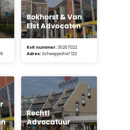
Bokhorst & Van
Elst Advocaten
KvK nummer:
30257022
56
Adres:
Scheepjeshof 122
r
Recht!
en
Advocatuur