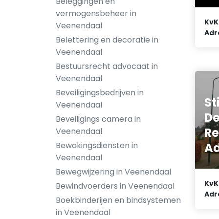
Beleggingen en
vermogensbeheer in
KvK
Veenendaal
Adr
Belettering en decoratie in
Veenendaal
Bestuursrecht advocaat in
Veenendaal
Beveiligingsbedrijven in
St
Veenendaal
De
Beveiligings camera in
Re
Veenendaal
A
Bewakingsdiensten in
Veenendaal
Bewegwijzering in Veenendaal
KvK
Bewindvoerders in Veenendaal
Adr
Boekbinderijen en bindsystemen
in Veenendaal