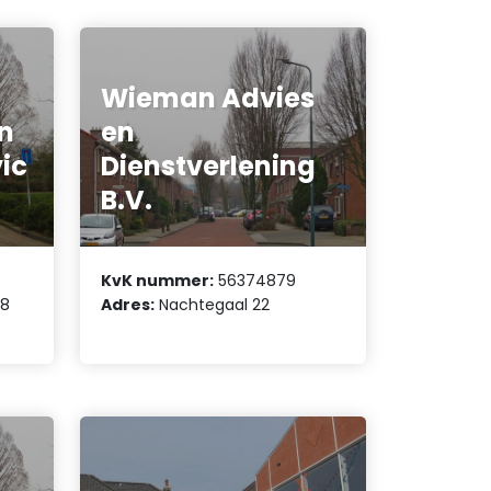
Wieman Advies
n
en
ic
Dienstverlening
B.V.
KvK nummer:
56374879
 8
Adres:
Nachtegaal 22