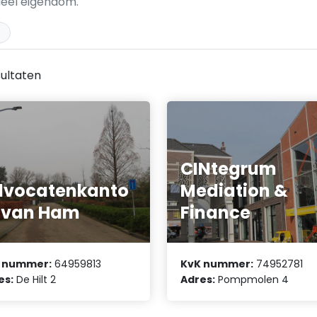
ueel eigendom.
ultaten
CINtegrum
dvocatenkanto
Mediation &
 van Ham
Finance
 nummer:
64959813
KvK nummer:
74952781
es:
De Hilt 2
Adres:
Pompmolen 4