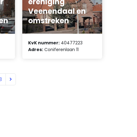
r
ereniging
Veenendaal en
en
omstreken
KvK nummer:
40477223
Adres:
Coniferenlaan 11
3