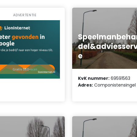
ADVERTENTIE
Speelmanbeha
del&adviesserv
e
KvK nummer:
69591563
Adres:
Componistensingel