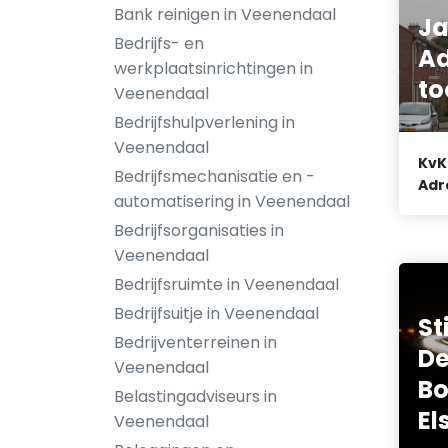
Bank reinigen in Veenendaal
J
Bedrijfs- en
Ad
werkplaatsinrichtingen in
to
Veenendaal
Bedrijfshulpverlening in
Veenendaal
KvK
Bedrijfsmechanisatie en -
Adr
automatisering in Veenendaal
Bedrijfsorganisaties in
Veenendaal
Bedrijfsruimte in Veenendaal
Bedrijfsuitje in Veenendaal
St
Bedrijventerreinen in
De
Veenendaal
Bo
Belastingadviseurs in
El
Veenendaal