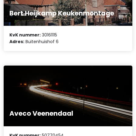
Bert Heijkamp Keukenmontage
KvK nummer:
30161115
Adres:
Buitenhuishof 6
Aveco Veenendaal
KvK nummer:
50770454