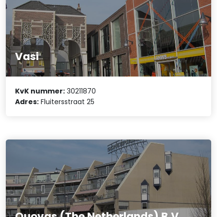
Vasi
KvK nummer:
30211870
Adres:
Fluitersstraat 25
Quovas (The Netherlands) B.V.