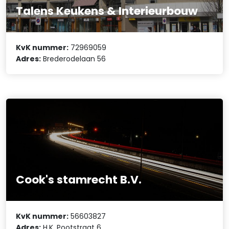
Talens Keukens & Interieurbouw
KvK nummer:
72969059
Adres:
Brederodelaan 56
Cook's stamrecht B.V.
KvK nummer:
56603827
Adres:
H.K. Pootstraat 6