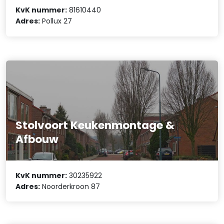
KvK nummer:
81610440
Adres:
Pollux 27
Stolvoort Keukenmontage &
Afbouw
KvK nummer:
30235922
Adres:
Noorderkroon 87