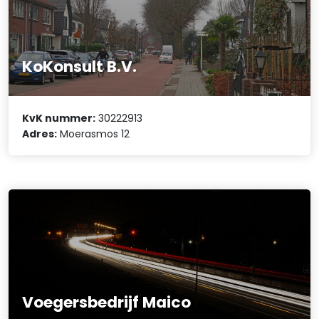
KoKonsult B.V.
KvK nummer:
30222913
Adres:
Moerasmos 12
Voegersbedrijf Maico