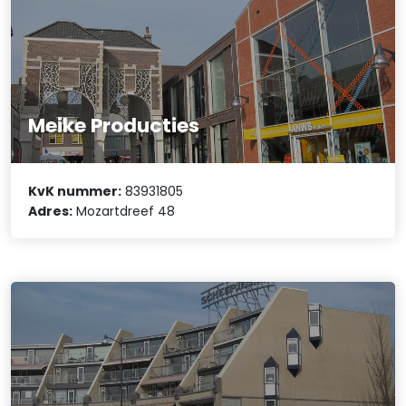
Meike Producties
KvK nummer:
83931805
Adres:
Mozartdreef 48