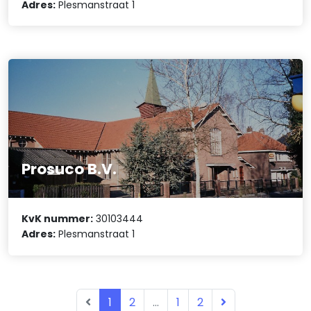
Adres:
Plesmanstraat 1
Prosuco B.V.
KvK nummer:
30103444
Adres:
Plesmanstraat 1
1
2
...
1
2