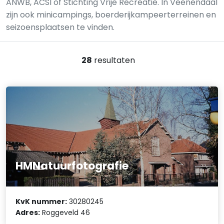
ANWB, ACSI of Stichting Vrije Recreatie. In Veenendaal
zijn ook minicampings, boerderijkampeerterreinen en
seizoensplaatsen te vinden.
28
resultaten
HMNatuurfotografie
KvK nummer:
30280245
Adres:
Roggeveld 46