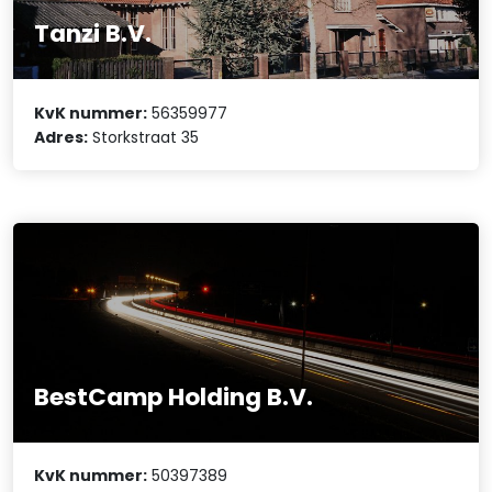
Tanzi B.V.
KvK nummer:
56359977
Adres:
Storkstraat 35
BestCamp Holding B.V.
KvK nummer:
50397389