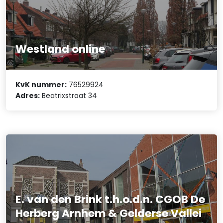
Westland online
KvK nummer:
76529924
Adres:
Beatrixstraat 34
E. van den Brink t.h.o.d.n. CGOB De
Herberg Arnhem & Gelderse Vallei