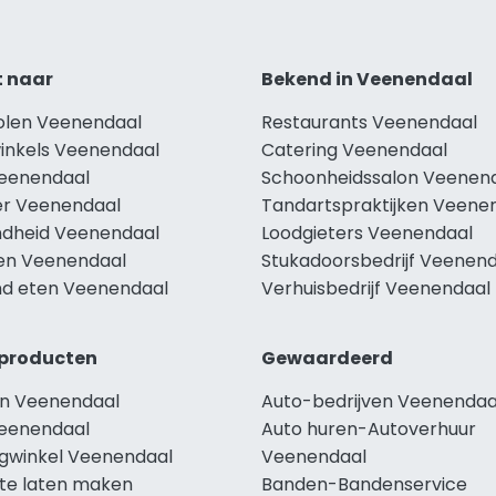
t naar
Bekend in Veenendaal
holen Veenendaal
Restaurants Veenendaal
winkels Veenendaal
Catering Veenendaal
Veenendaal
Schoonheidssalon Veenen
r Veenendaal
Tandartspraktijken Veene
dheid Veenendaal
Loodgieters Veenendaal
len Veenendaal
Stukadoorsbedrijf Veenen
d eten Veenendaal
Verhuisbedrijf Veenendaal
producten
Gewaardeerd
n Veenendaal
Auto-bedrijven Veenendaa
eenendaal
Auto huren-Autoverhuur
ngwinkel Veenendaal
Veenendaal
te laten maken
Banden-Bandenservice