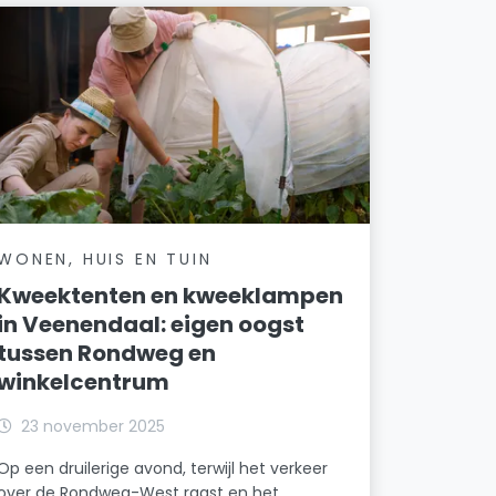
WONEN, HUIS EN TUIN
Kweektenten en kweeklampen
in Veenendaal: eigen oogst
tussen Rondweg en
winkelcentrum
23 november 2025
Op een druilerige avond, terwijl het verkeer
over de Rondweg-West raast en het