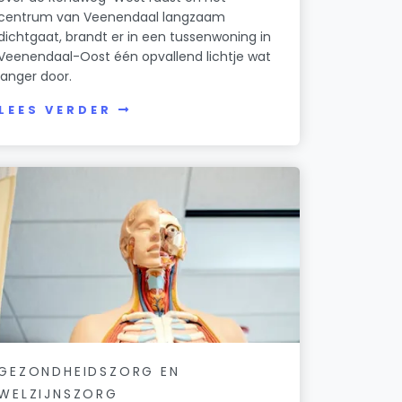
centrum van Veenendaal langzaam
dichtgaat, brandt er in een tussenwoning in
Veenendaal-Oost één opvallend lichtje wat
langer door.
LEES VERDER
GEZONDHEIDSZORG EN
WELZIJNSZORG