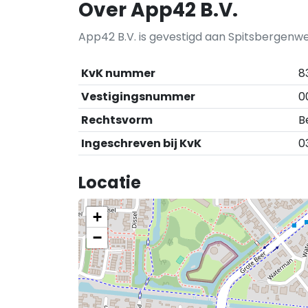
Over App42 B.V.
App42 B.V. is gevestigd aan Spitsbergenwe
KvK nummer
8
Vestigingsnummer
0
Rechtsvorm
B
Ingeschreven bij KvK
0
Locatie
+
−