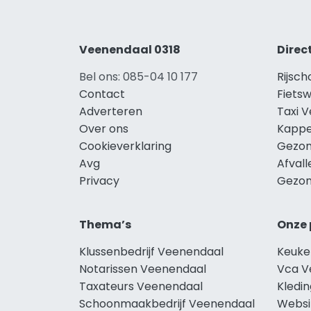
Veenendaal 0318
Direc
Bel ons: 085-04 10 177
Rijsc
Contact
Fiets
Adverteren
Taxi 
Over ons
Kappe
Cookieverklaring
Gezon
Avg
Afval
Privacy
Gezon
Thema’s
Onze 
Klussenbedrijf Veenendaal
Keuke
Notarissen Veenendaal
Vca V
Taxateurs Veenendaal
Kledi
Schoonmaakbedrijf Veenendaal
Websi