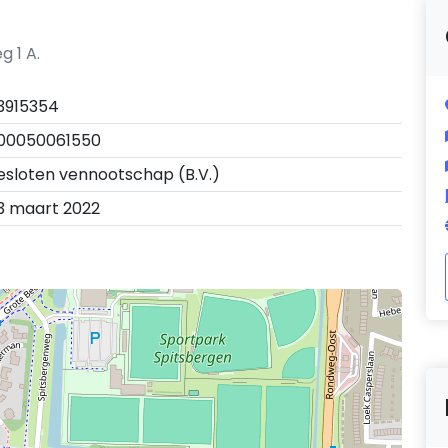
g 1 A.
3915354
00050061550
esloten vennootschap (B.V.)
3 maart 2022