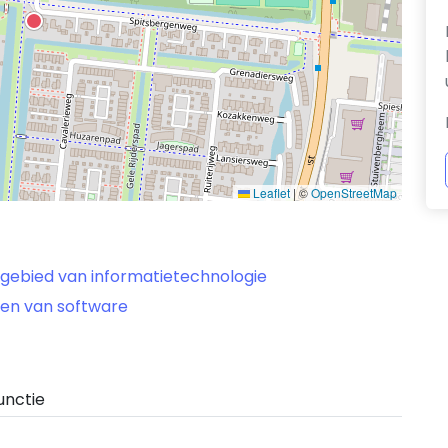
Leaflet
|
©
OpenStreetMap
 gebied van informatietechnologie
ven van software
unctie