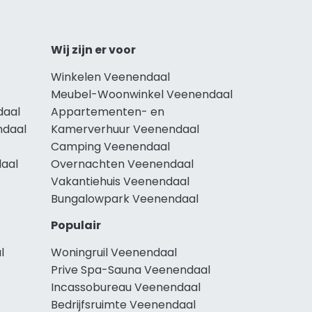
Wij zijn er voor
Winkelen Veenendaal
Meubel-Woonwinkel Veenendaal
daal
Appartementen- en
ndaal
Kamerverhuur Veenendaal
Camping Veenendaal
daal
Overnachten Veenendaal
Vakantiehuis Veenendaal
Bungalowpark Veenendaal
Populair
l
Woningruil Veenendaal
Prive Spa-Sauna Veenendaal
Incassobureau Veenendaal
Bedrijfsruimte Veenendaal