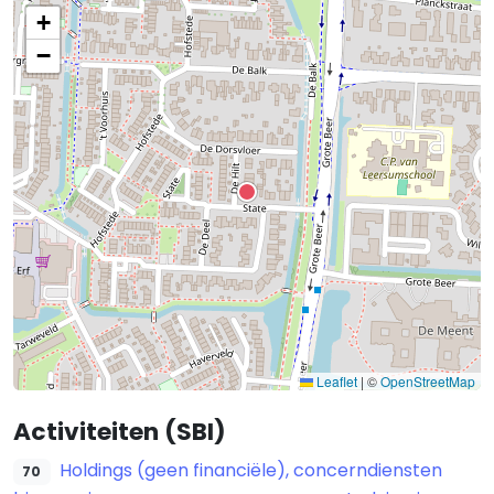
+
−
Leaflet
|
©
OpenStreetMap
Activiteiten (SBI)
Holdings (geen financiële), concerndiensten
70