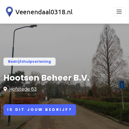
Bedrijfshulpverlening
Hootsen Beheer B.V.
Hofstede 63
IS DIT JOUW BEDRIJF?