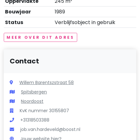
Oppervlakte
245 m²
Bouwjaar
1989
Status
Verblijfsobject in gebruik
MEER OVER DIT ADRES
Contact
Willem Barentszstraat 58
Spitsbergen
Noordoost
KvK nummer 30155807
+31318503388
job.van.hardeveld@boost.nl
Jouw website hier?