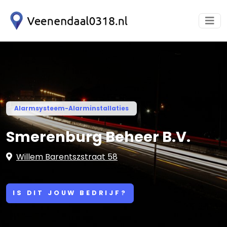
Alarmsysteem-Alarminstallaties
Smerenburg Beheer B.V.
Willem Barentszstraat 58
IS DIT JOUW BEDRIJF?