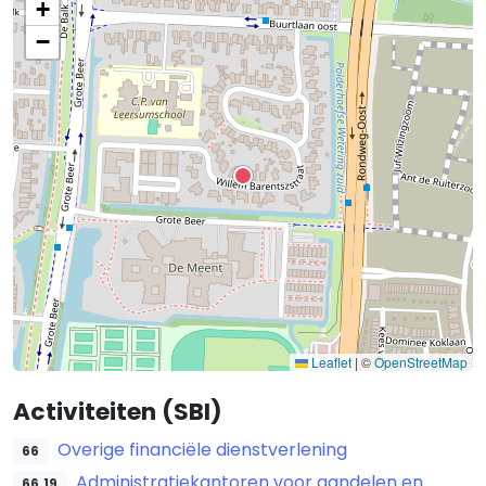
+
−
Leaflet
|
©
OpenStreetMap
Activiteiten (SBI)
Overige financiële dienstverlening
66
Administratiekantoren voor aandelen en
66.19