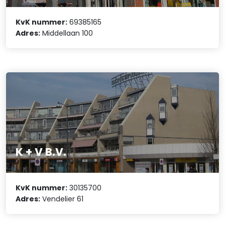
KvK nummer:
69385165
Adres:
Middellaan 100
K + V B.V.
KvK nummer:
30135700
Adres:
Vendelier 61