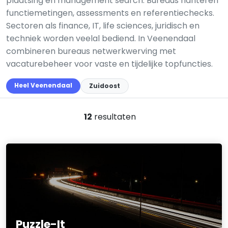
plaatsing en management search. Bureaus hanteren
functiemetingen, assessments en referentiechecks.
Sectoren als finance, IT, life sciences, juridisch en
techniek worden veelal bediend. In Veenendaal
combineren bureaus netwerk­werving met
vacaturebeheer voor vaste en tijdelijke topfuncties.
Heel Veenendaal
Zuidoost
12
resultaten
Puzzle-It