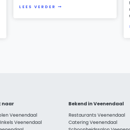
LEES VERDER
t naar
Bekend in Veenendaal
holen Veenendaal
Restaurants Veenendaal
winkels Veenendaal
Catering Veenendaal
Veenendaal
Schoonheidssalon Veenen