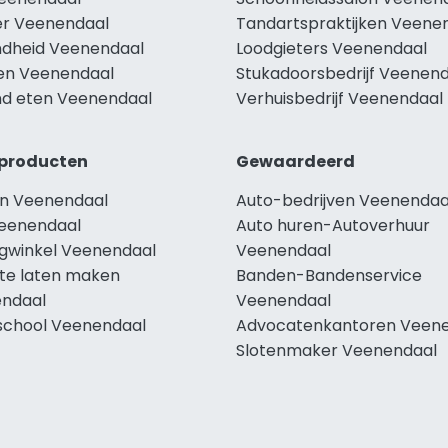
r Veenendaal
Tandartspraktijken Veene
dheid Veenendaal
Loodgieters Veenendaal
len Veenendaal
Stukadoorsbedrijf Veenen
d eten Veenendaal
Verhuisbedrijf Veenendaal
producten
Gewaardeerd
n Veenendaal
Auto-bedrijven Veenendaa
eenendaal
Auto huren-Autoverhuur
ngwinkel Veenendaal
Veenendaal
te laten maken
Banden-Bandenservice
ndaal
Veenendaal
school Veenendaal
Advocatenkantoren Veen
Slotenmaker Veenendaal