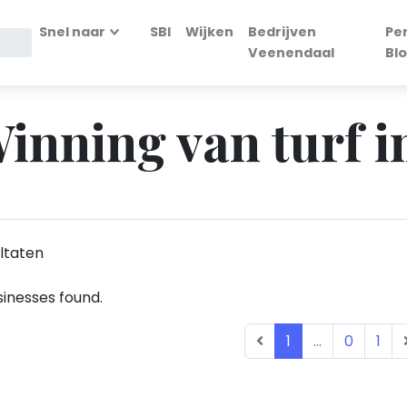
Snel naar
SBI
Wijken
Bedrijven
Pe
Veenendaal
Bl
Winning van turf 
ltaten
inesses found.
1
...
0
1