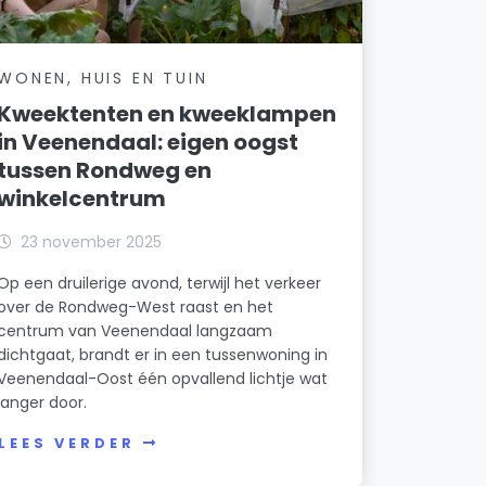
WONEN, HUIS EN TUIN
Kweektenten en kweeklampen
in Veenendaal: eigen oogst
tussen Rondweg en
winkelcentrum
23 november 2025
Op een druilerige avond, terwijl het verkeer
over de Rondweg-West raast en het
centrum van Veenendaal langzaam
dichtgaat, brandt er in een tussenwoning in
Veenendaal-Oost één opvallend lichtje wat
langer door.
LEES VERDER