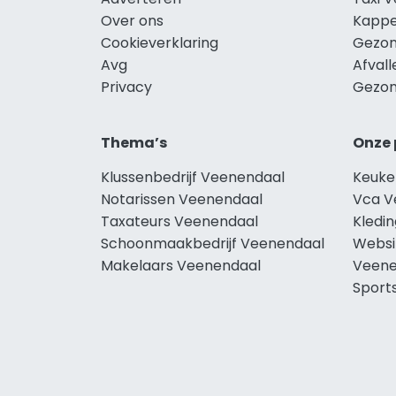
Over ons
Kappe
Cookieverklaring
Gezon
Avg
Afval
Privacy
Gezon
Thema’s
Onze 
Klussenbedrijf Veenendaal
Keuke
Notarissen Veenendaal
Vca V
Taxateurs Veenendaal
Kledi
Schoonmaakbedrijf Veenendaal
Websi
Makelaars Veenendaal
Veene
Sport