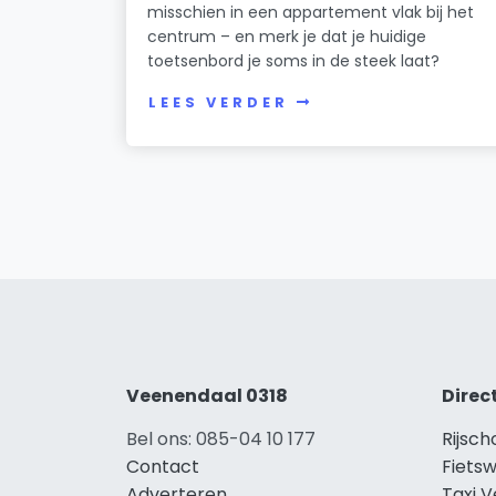
misschien in een appartement vlak bij het
centrum – en merk je dat je huidige
toetsenbord je soms in de steek laat?
LEES VERDER
Veenendaal 0318
Direc
Bel ons: 085-04 10 177
Rijsc
Contact
Fiets
Adverteren
Taxi 