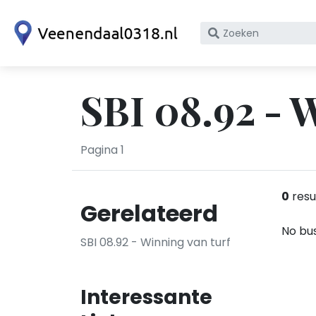
Zoek
op
bedrijfsnaam
of
SBI 08.92 - 
KvK
nummer
Pagina 1
0
resu
Gerelateerd
No bus
SBI 08.92 - Winning van turf
Interessante