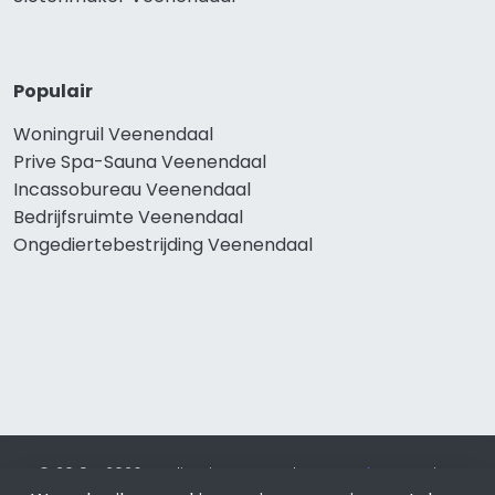
Populair
Woningruil Veenendaal
Prive Spa-Sauna Veenendaal
Incassobureau Veenendaal
Bedrijfsruimte Veenendaal
Ongediertebestrijding Veenendaal
© 2019 - 2026 Realisatie en SEO door
SEO-bureau
Lion