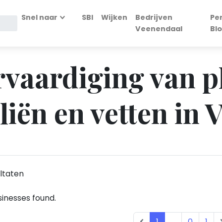
Snel naar
SBI
Wijken
Bedrijven
Pe
Veenendaal
Bl
ervaardiging van 
oliën en vetten in
ltaten
inesses found.
1
...
0
1