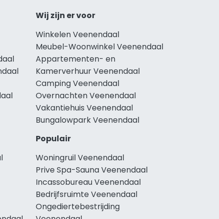
Wij zijn er voor
Winkelen Veenendaal
Meubel-Woonwinkel Veenendaal
daal
Appartementen- en
ndaal
Kamerverhuur Veenendaal
Camping Veenendaal
daal
Overnachten Veenendaal
Vakantiehuis Veenendaal
Bungalowpark Veenendaal
Populair
l
Woningruil Veenendaal
Prive Spa-Sauna Veenendaal
Incassobureau Veenendaal
Bedrijfsruimte Veenendaal
Ongediertebestrijding
endaal
Veenendaal