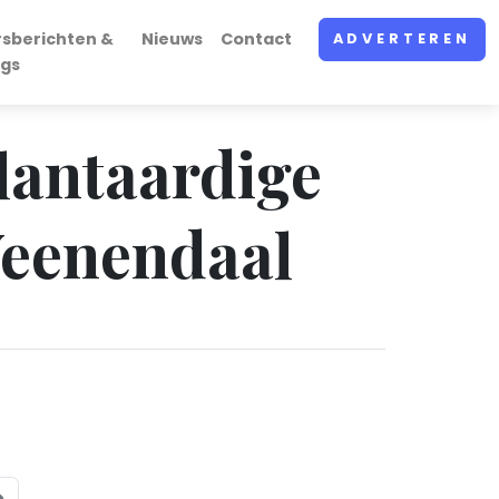
rsberichten &
Nieuws
Contact
ADVERTEREN
ogs
plantaardige
 Veenendaal