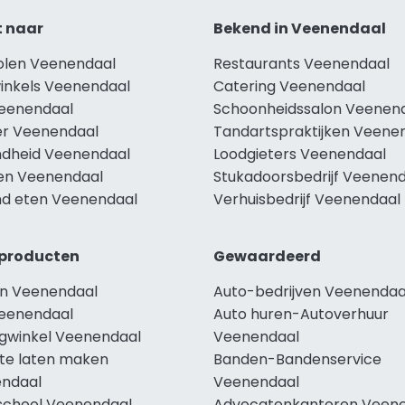
t naar
Bekend in Veenendaal
holen Veenendaal
Restaurants Veenendaal
winkels Veenendaal
Catering Veenendaal
Veenendaal
Schoonheidssalon Veenen
r Veenendaal
Tandartspraktijken Veene
dheid Veenendaal
Loodgieters Veenendaal
len Veenendaal
Stukadoorsbedrijf Veenen
d eten Veenendaal
Verhuisbedrijf Veenendaal
producten
Gewaardeerd
n Veenendaal
Auto-bedrijven Veenendaa
eenendaal
Auto huren-Autoverhuur
ngwinkel Veenendaal
Veenendaal
te laten maken
Banden-Bandenservice
ndaal
Veenendaal
school Veenendaal
Advocatenkantoren Veen