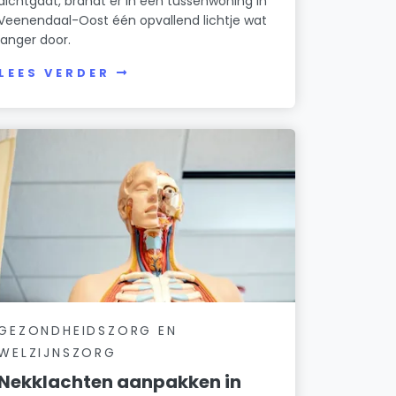
dichtgaat, brandt er in een tussenwoning in
Veenendaal-Oost één opvallend lichtje wat
langer door.
LEES VERDER
GEZONDHEIDSZORG EN
WELZIJNSZORG
Nekklachten aanpakken in