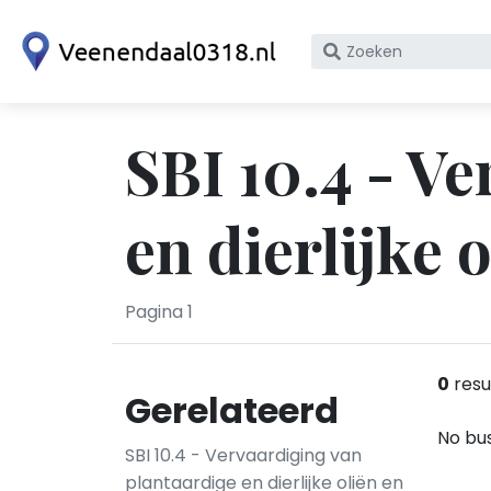
Zoek
op
bedrijfsnaam
of
SBI 10.4 - V
KvK
nummer
en dierlijke 
Pagina 1
0
resu
Gerelateerd
No bus
SBI 10.4 - Vervaardiging van
plantaardige en dierlijke oliën en