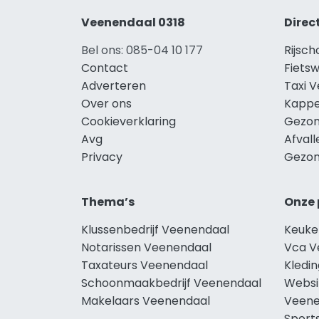
Veenendaal 0318
Direc
Bel ons: 085-04 10 177
Rijsc
Contact
Fiets
Adverteren
Taxi 
Over ons
Kappe
Cookieverklaring
Gezon
Avg
Afval
Privacy
Gezon
Thema’s
Onze 
Klussenbedrijf Veenendaal
Keuke
Notarissen Veenendaal
Vca V
Taxateurs Veenendaal
Kledi
Schoonmaakbedrijf Veenendaal
Websi
Makelaars Veenendaal
Veene
Sport