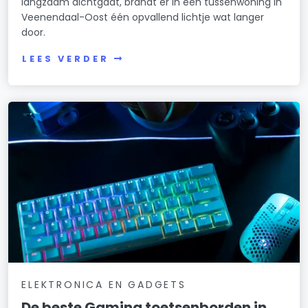
langzaam dichtgaat, brandt er in een tussenwoning in
Veenendaal-Oost één opvallend lichtje wat langer
door.
LEES VERDER
ELEKTRONICA EN GADGETS
De beste Gaming toetsenborden in