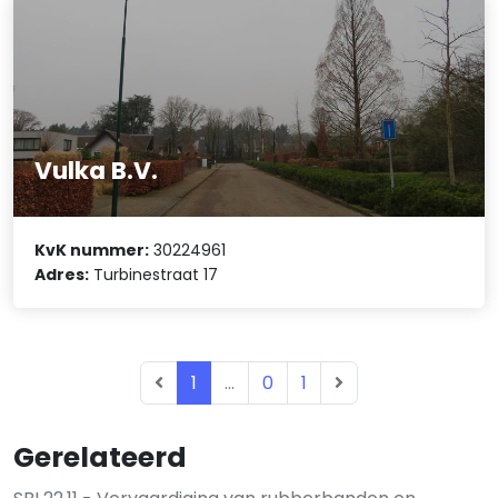
Vulka B.V.
KvK nummer:
30224961
Adres:
Turbinestraat 17
1
...
0
1
Gerelateerd