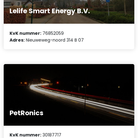
Lelife Smart Energy B.V.
KvK nummer:
76852059
Adres:
Nieuweweg-noord 314 B 07
PetRonics
KvK nummer:
30187717