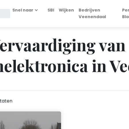
Snel naar
SBI
Wijken
Bedrijven
Pe
Veenendaal
Bl
Vervaardiging van
elektronica in V
taten