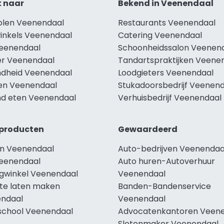
t naar
Bekend in Veenendaal
holen Veenendaal
Restaurants Veenendaal
winkels Veenendaal
Catering Veenendaal
Veenendaal
Schoonheidssalon Veenen
r Veenendaal
Tandartspraktijken Veene
dheid Veenendaal
Loodgieters Veenendaal
len Veenendaal
Stukadoorsbedrijf Veenen
d eten Veenendaal
Verhuisbedrijf Veenendaal
producten
Gewaardeerd
n Veenendaal
Auto-bedrijven Veenendaa
eenendaal
Auto huren-Autoverhuur
ngwinkel Veenendaal
Veenendaal
te laten maken
Banden-Bandenservice
ndaal
Veenendaal
school Veenendaal
Advocatenkantoren Veen
Slotenmaker Veenendaal