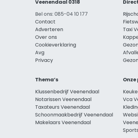
Veenendaal 0318
Direc
Bel ons: 085-04 10 177
Rijsc
Contact
Fiets
Adverteren
Taxi 
Over ons
Kappe
Cookieverklaring
Gezon
Avg
Afval
Privacy
Gezon
Thema’s
Onze 
Klussenbedrijf Veenendaal
Keuke
Notarissen Veenendaal
Vca V
Taxateurs Veenendaal
Kledi
Schoonmaakbedrijf Veenendaal
Websi
Makelaars Veenendaal
Veene
Sport