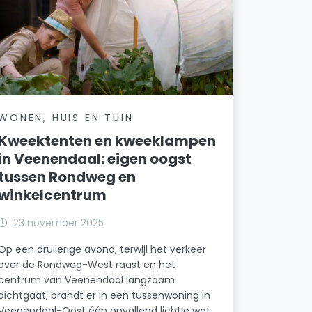
WONEN, HUIS EN TUIN
Kweektenten en kweeklampen
in Veenendaal: eigen oogst
tussen Rondweg en
winkelcentrum
23 november 2025
Op een druilerige avond, terwijl het verkeer
over de Rondweg-West raast en het
centrum van Veenendaal langzaam
dichtgaat, brandt er in een tussenwoning in
Veenendaal-Oost één opvallend lichtje wat