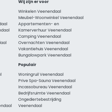
Wij zijn er voor
Winkelen Veenendaal
Meubel-Woonwinkel Veenendaal
daal
Appartementen- en
ndaal
Kamerverhuur Veenendaal
Camping Veenendaal
daal
Overnachten Veenendaal
Vakantiehuis Veenendaal
Bungalowpark Veenendaal
Populair
l
Woningruil Veenendaal
Prive Spa-Sauna Veenendaal
Incassobureau Veenendaal
Bedrijfsruimte Veenendaal
Ongediertebestrijding
endaal
Veenendaal