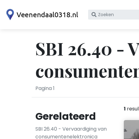
Zoek
op
bedrijfsnaam
of
SBI 26.40 - 
KvK
nummer
consumenten
Pagina 1
1
resul
Gerelateerd
SBI 26.40 - Vervaardiging van
consumentenelektronica