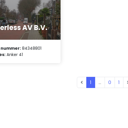
erless AV B.V.
 nummer:
84348801
es:
Anker 41
1
...
0
1