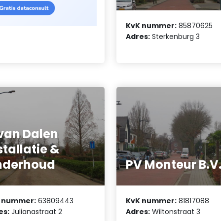
KvK nummer:
85870625
Adres:
Sterkenburg 3
van Dalen
stallatie &
nderhoud
PV Monteur B.V
 nummer:
63809443
KvK nummer:
81817088
es:
Julianastraat 2
Adres:
Wiltonstraat 3