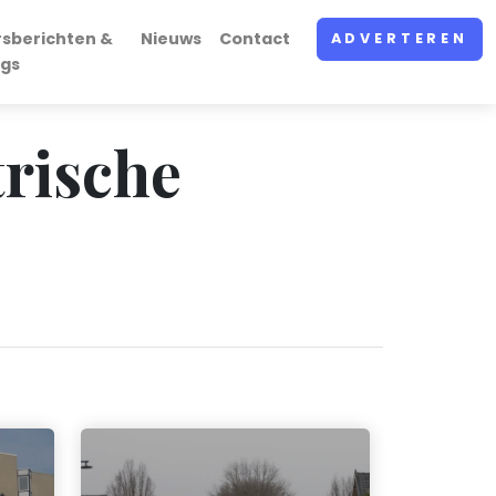
rsberichten &
Nieuws
Contact
ADVERTEREN
ogs
trische