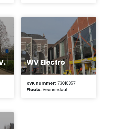
V.
WV Electro
KvK nummer:
73016357
Plaats:
Veenendaal