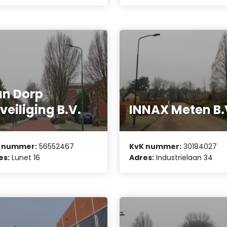
n Dorp
veiliging B.V.
INNAX Meten B.
 nummer:
56552467
KvK nummer:
30184027
es:
Lunet 16
Adres:
Industrielaan 34