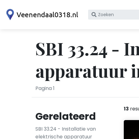
Zoek
op
bedrijfsnaam
of
SBI 33.24 - I
KvK
nummer
apparatuur i
Pagina 1
13
res
Gerelateerd
SBI 33.24 - Installatie van
elektrische apparatuur