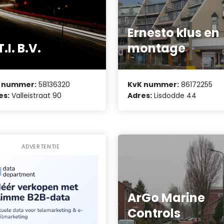
Ernesto klus en
T.I. B.V.
montage
 nummer:
58136320
KvK nummer:
86172255
es:
Valleistraat 90
Adres:
Lisdodde 44
ADVERTENTIE
ArGo Marine
Controls