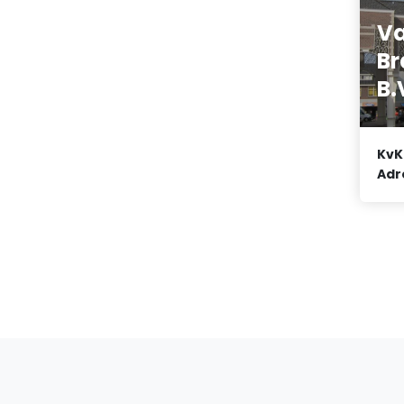
V
Br
B.
KvK
Adr