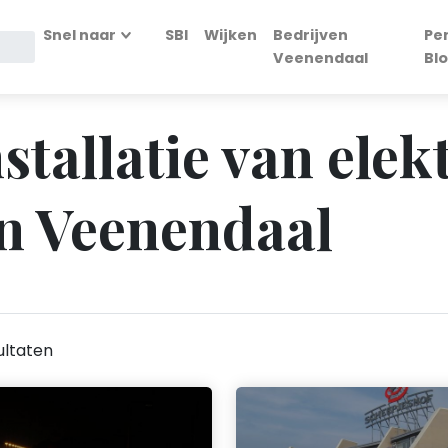
Snel naar
SBI
Wijken
Bedrijven
Pe
Veenendaal
Bl
nstallatie van elek
n Veenendaal
ultaten