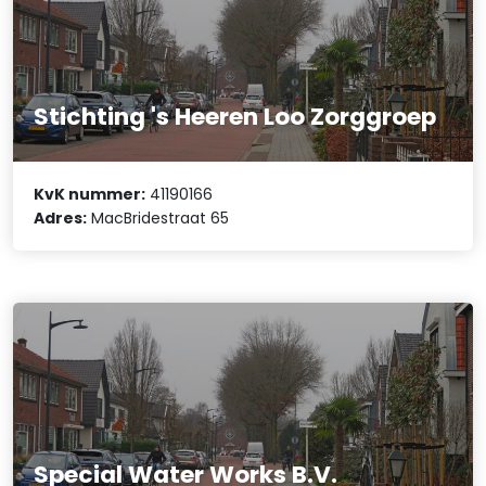
Stichting 's Heeren Loo Zorggroep
KvK nummer:
41190166
Adres:
MacBridestraat 65
Special Water Works B.V.