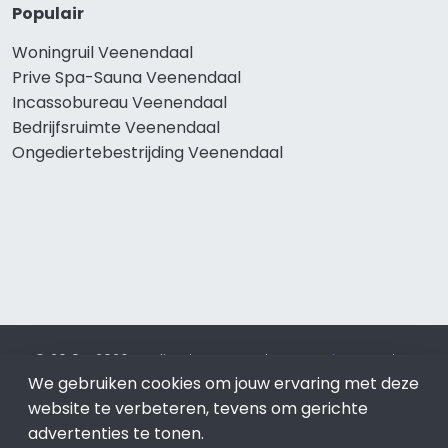
Populair
Woningruil Veenendaal
Prive Spa-Sauna Veenendaal
Incassobureau Veenendaal
Bedrijfsruimte Veenendaal
Ongediertebestrijding Veenendaal
© 2019 - 2026 Realisatie en SEO door
SEO-bureau
Lion
Internet. Betaal alleen voor bewezen resultaten?
SEO
We gebruiken cookies om jouw ervaring met deze
optimalisatie No Cure No Pay
.
Veenendaal
is onderdeel van
website te verbeteren, tevens om gerichte
Lion Internet.
advertenties te tonen.