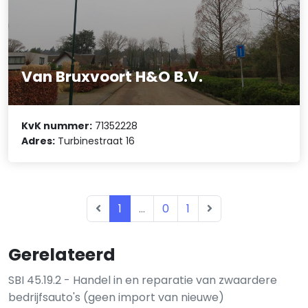
Van Bruxvoort H&O B.V.
KvK nummer:
71352228
Adres:
Turbinestraat 16
1
...
0
1
Gerelateerd
SBI 45.19.2 - Handel in en reparatie van zwaardere
bedrijfsauto's (geen import van nieuwe)