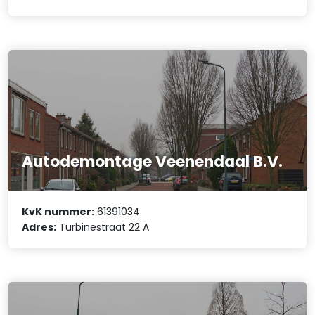
Autodemontage Veenendaal B.V.
KvK nummer:
61391034
Adres:
Turbinestraat 22 A