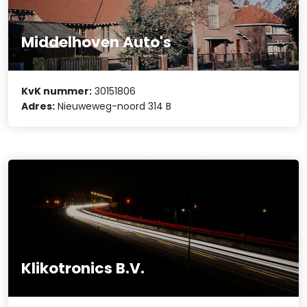
Middelhoven Auto's
KvK nummer:
30151806
Adres:
Nieuweweg-noord 314 B
Klikotronics B.V.