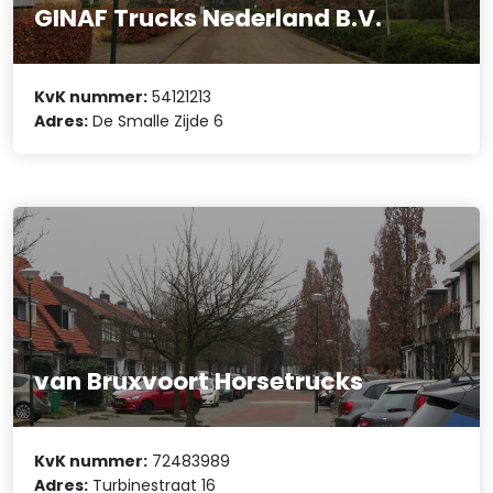
GINAF Trucks Nederland B.V.
KvK nummer:
54121213
Adres:
De Smalle Zijde 6
van Bruxvoort Horsetrucks
KvK nummer:
72483989
Adres:
Turbinestraat 16