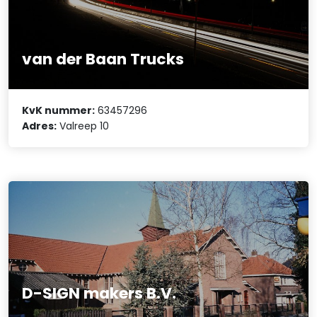
van der Baan Trucks
KvK nummer:
63457296
Adres:
Valreep 10
D-SIGN makers B.V.