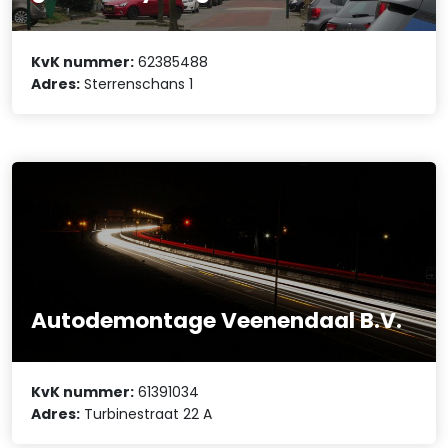
KvK nummer:
62385488
Adres:
Sterrenschans 1
Autodemontage Veenendaal B.V.
KvK nummer:
61391034
Adres:
Turbinestraat 22 A