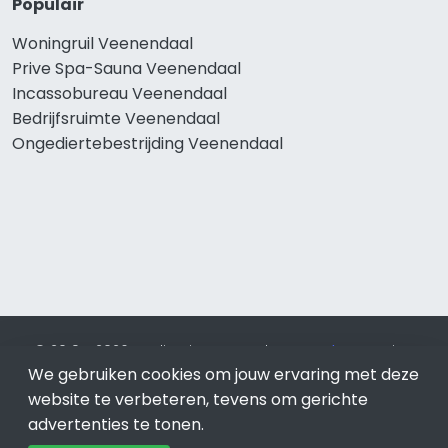
Populair
Woningruil Veenendaal
Prive Spa-Sauna Veenendaal
Incassobureau Veenendaal
Bedrijfsruimte Veenendaal
Ongediertebestrijding Veenendaal
© 2019 - 2026 Realisatie en SEO door
SEO-bureau
Lion
We gebruiken cookies om jouw ervaring met deze
Internet. Betaal alleen voor bewezen resultaten?
SEO
optimalisatie No Cure No Pay
.
Veenendaal
is onderdeel van
website te verbeteren, tevens om gerichte
Lion Internet.
advertenties te tonen.