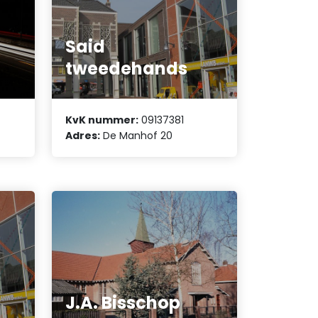
Said
tweedehands
KvK nummer:
09137381
Adres:
De Manhof 20
J.A. Bisschop