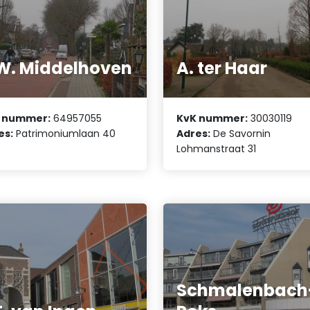
W. Middelhoven
A. ter Haar
 nummer:
64957055
KvK nummer:
30030119
es:
Patrimoniumlaan 40
Adres:
De Savornin
Lohmanstraat 31
Schmalenbach