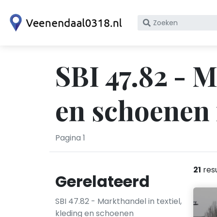
Zoek
op
bedrijfsnaam
of
SBI 47.82 - M
KvK
nummer
en schoenen 
Pagina 1
21
res
Gerelateerd
SBI 47.82 - Markthandel in textiel,
kleding en schoenen