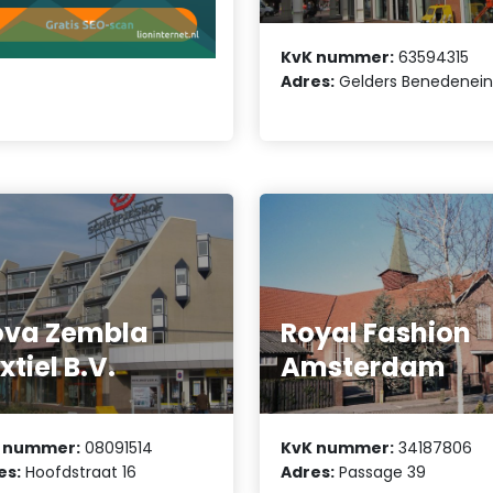
KvK nummer:
63594315
Adres:
Gelders Benedenein
ova Zembla
Royal Fashion
xtiel B.V.
Amsterdam
 nummer:
08091514
KvK nummer:
34187806
es:
Hoofdstraat 16
Adres:
Passage 39