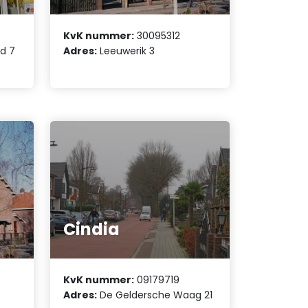
KvK nummer:
30095312
d 7
Adres:
Leeuwerik 3
Cindia
KvK nummer:
09179719
Adres:
De Geldersche Waag 21