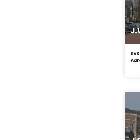
J.
KvK
Adr