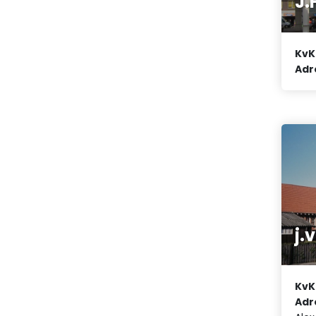
J.
KvK
Adr
j.
KvK
Adr