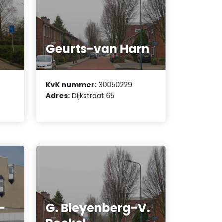
Geurts-van Harn
KvK nummer:
30050229
Adres:
Dijkstraat 65
-
G. Bleyenberg-V.