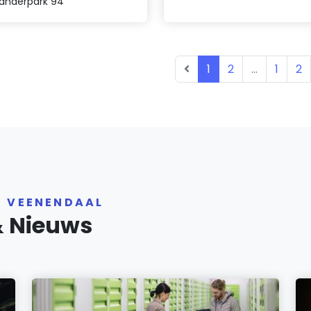
xanderpark 94
1
2
...
1
2
R VEENENDAAL
& Nieuws