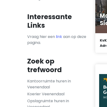
M
Interessante
Si
Links
Vraag hier een
link
aan op deze
KvK
pagina.
Adr
Zoek op
trefwoord
Kantoorruimte huren in
Veenendaal
Koerier Veenendaal
Opslagruimte huren in
Veenendaal