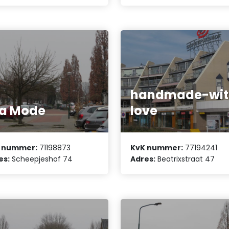
handmade-wit
la Mode
love
 nummer:
71198873
KvK nummer:
77194241
es:
Scheepjeshof 74
Adres:
Beatrixstraat 47