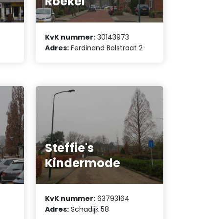
Roekel
KvK nummer:
30143973
Adres:
Ferdinand Bolstraat 2
Steffie's
Kindermode
KvK nummer:
63793164
Adres:
Schadijk 58