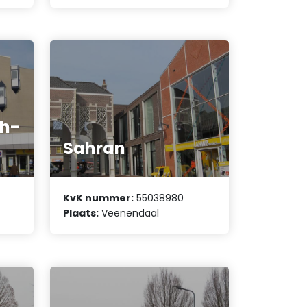
h-
Sahran
KvK nummer:
55038980
Plaats:
Veenendaal