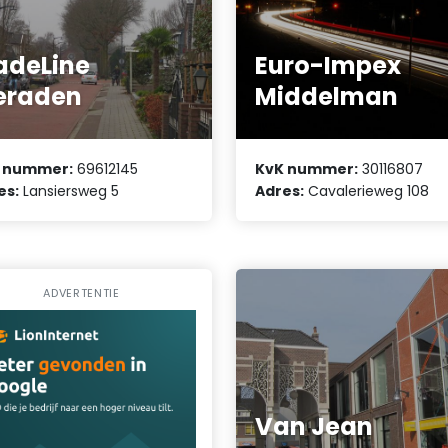
adeLine
Euro-Impex
eraden
Middelman
 nummer:
69612145
KvK nummer:
30116807
es:
Lansiersweg 5
Adres:
Cavalerieweg 108
ADVERTENTIE
Van Jean